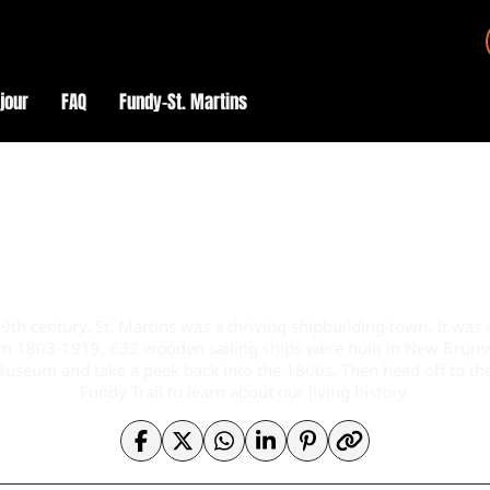
éjour
FAQ
Fundy–St. Martins
9th century, St. Martins was a thriving shipbuilding town. It was
om 1803-1919, 632 wooden sailing ships were built in New Brunsw
 Museum and take a peek back into the 1800s. Then head off to the
Fundy Trail to learn about our living history.