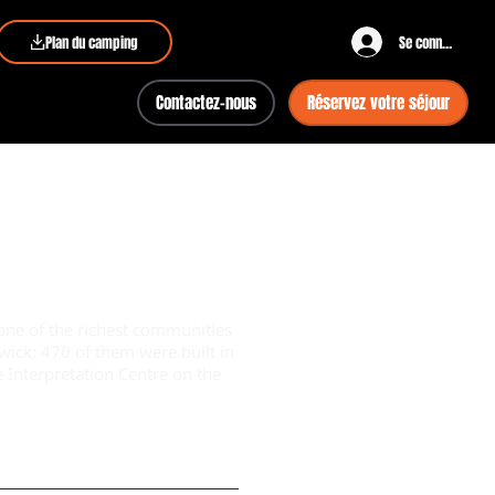
Plan du camping
Se connecter
Contactez-nous
Réservez votre séjour
 one of the richest communities
ick; 470 of them were built in
 Interpretation Centre on the