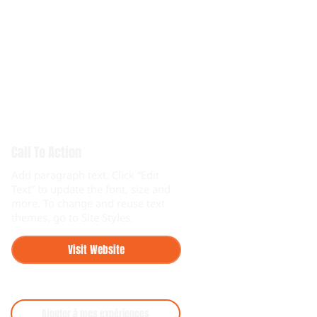
Call To Action
Add paragraph text. Click “Edit
Text” to update the font, size and
more. To change and reuse text
themes, go to Site Styles.
Visit Website
Ajouter à mes expériences