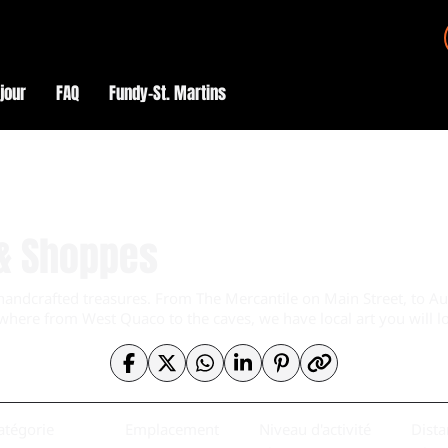
éjour
FAQ
Fundy–St. Martins
 & Shoppes
ly-handcrafted treasures. From The Mercantile on Main Street, to 
where from West Quaco to the caves, we have local art you will l
atégorie
Emplacement
Niveau d'activité
Dista