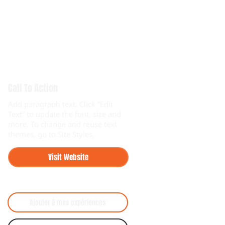
Call To Action
Add paragraph text. Click “Edit
Text” to update the font, size and
more. To change and reuse text
themes, go to Site Styles.
Visit Website
Ajouter à mes expériences