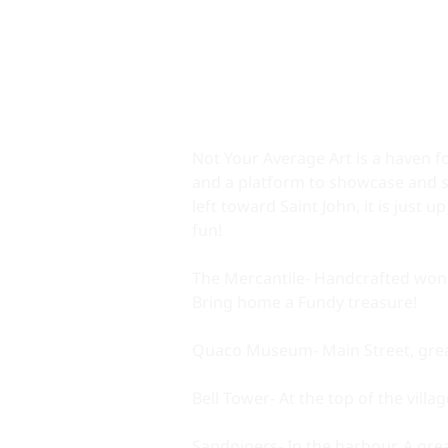
Not Your Average Art is a haven fo
and a platform to showcase and sel
left toward Saint John, it is just u
fun!
The Mercantile- Handcrafted wonder
Bring home a Fundy treasure!
Quaco Museum- Main Street, great
Bell Tower- At the top of the villag
Sandpipers- In the harbour. A great