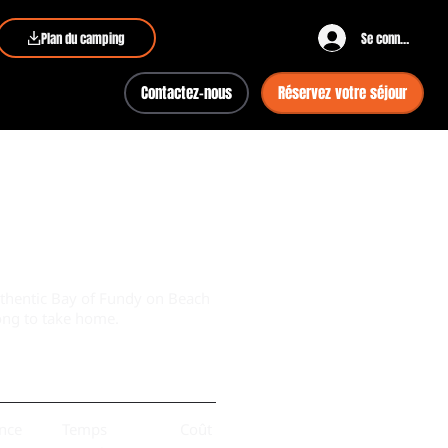
Plan du camping
Se connecter
Contactez-nous
Réservez votre séjour
Authentic Bay of Fundy on Beach
ong to take home.
nce
Temps
Coût