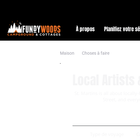
À propos
Planifiez votre s
Maison
Choses à faire
Local Artists
St. Martins is all about local
Street, and every
Type de voyage
C