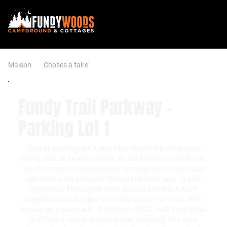
Maison
Choses à faire
Fundy Trail Parkway -
Parking Lot 1
Stop at parking lot 1 and hike down the Flowerpot
Scenic trail at Fownes head. At the bottom of this trail,
you'll come to a spectacular vantage where you can
see where the beloved Flowerpot Rock was. It was
known as Flowerpot Rock because of the tuft of
vegetation that grew from the top of the rock, also
known as a sea stack. A storm in 2022 with high tides
and heavy winds toppled over much of this rock