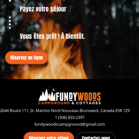
Payez votre séjour
Vous êtes prêt ! À bientôt.
Réservez en ligne
2644 Route 111, St. Martins Nord Nouveau-Brunswick, Canada E5R 1Z9
1 (506) 833-2397
fundywoodscampground@gmail.com
Réservez votre séjour
Contactez-nous