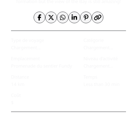
formation but the view of the Bay is still amazing!
Type de voyage
Catégorie
Chargement...
Chargement...
Emplacement
Niveau d'activité
Promenade du sentier Fundy
Chargement...
Distance
Temps
14 km
Less than 30 min
Coût
$