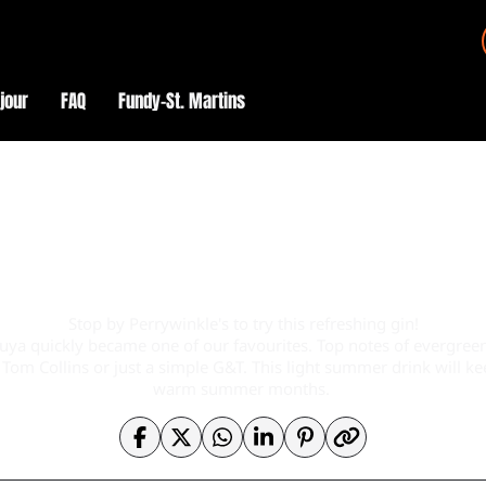
éjour
FAQ
Fundy–St. Martins
Stop by Perrywinkle's to try this refreshing gin!
huya quickly became one of our favourites. Top notes of evergreen
 Tom Collins or just a simple G&T. This light summer drink will 
warm summer months.