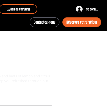
Plan du camping
Se connecter
Contactez-nous
Réservez votre séjour
 and hints of lemon and citrus
keep you refreshed through our