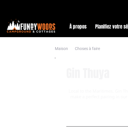
À propos
Planifiez votre s
Maison
Choses à faire
Gin Thuya
Local to the Maritimes, Gin T
make a perfect pairing in our