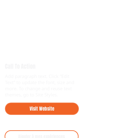
Call To Action
Add paragraph text. Click “Edit
Text” to update the font, size and
more. To change and reuse text
themes, go to Site Styles.
Visit Website
Ajouter à mes expériences