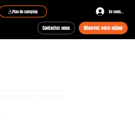
Plan du camping
Se connecter
Contactez-nous
Réservez votre séjour
o town, you might want to sample
al breweries and fine dining, to
o!