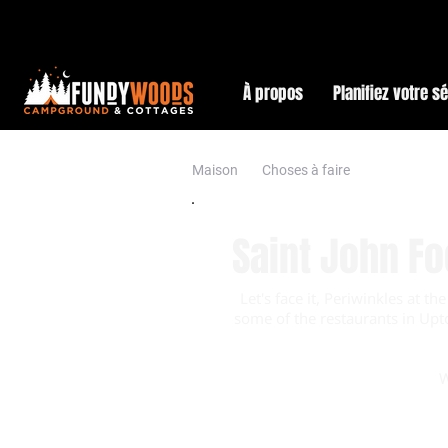
À propos
Planifiez votre s
Maison
Choses à faire
Saint John Fo
Let's face it, Periwinkles at t
some of the restaurants in Upto
W