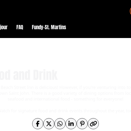
éjour
FAQ
Fundy–St. Martins
od and Drink
he Beach Street Inn is delicious! However, if you're venturing int
wn Saint John. There is a good variety of dining options from loc
seafood and international food - something for everyone!
atch for signature food and drink events throughout the year, to